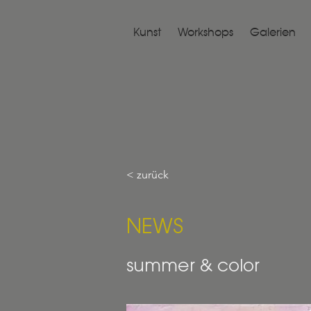
Kunst
Workshops
Galerien
< zurück
NEWS
summer & color