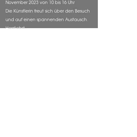
November 2023 von 10 bis 16 Uhr
Die Künstlerin freut sich über den Besuch
und auf einen spannenden Austausch.
Herzlichst
Anna Maria Hecht
Anna Maria Hecht
Sandacher 17
6221 Rickenbach
Telefon
041 930 28 62
colorandwood@bluewin.ch
News abonnieren